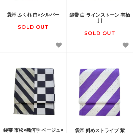
袋帯 ふくれ 白×シルバー
袋帯 白 ラインストーン 有栖
川
SOLD OUT
SOLD OUT
袋帯 市松×幾何学 ベージュ×
袋帯 斜めストライプ 紫