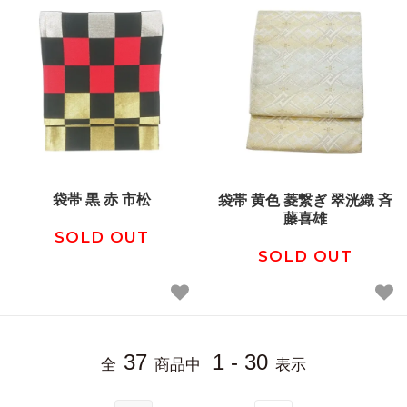
袋帯 黒 赤 市松
袋帯 黄色 菱繋ぎ 翠洸織 斉
藤喜雄
SOLD OUT
SOLD OUT
37
1 - 30
全
商品中
表示