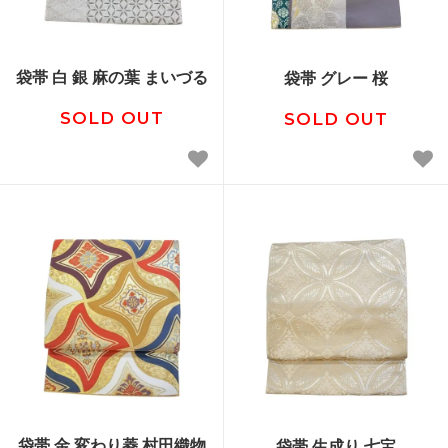
袋帯 白 銀 麻の葉 まいづる
袋帯 グレー 桜
SOLD OUT
SOLD OUT
袋帯 金 変わり菱 村田織物
袋帯 生成り 七宝