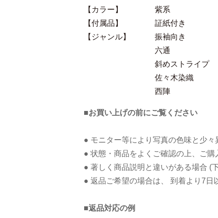
【カラー】
紫系
【付属品】
証紙付き
【ジャンル】
振袖向き
六通
斜めストライプ
佐々木染織
西陣
■お買い上げの前にご覧ください
● モニター等により写真の色味と少
● 状態・商品をよくご確認の上、ご
● 著しく商品説明と違いがある場合 (
● 返品ご希望の場合は、 到着より7
■返品対応の例