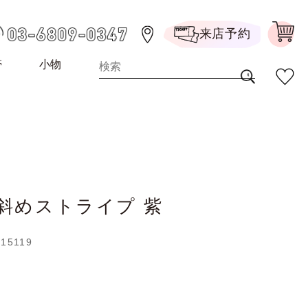
来店予約
帯
小物
 斜めストライプ 紫
015119