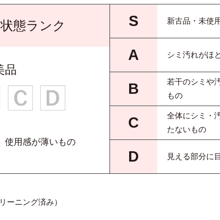
S
新古品・未使
の状態ランク
A
シミ汚れがほ
美品
若干のシミや
B
もの
全体にシミ・
C
たないもの
、使用感が薄いもの
D
見える部分に
リーニング済み）