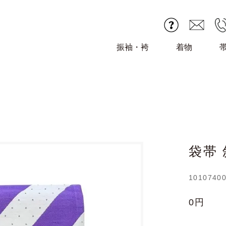
振袖・袴
着物
袋帯
1010740
0円