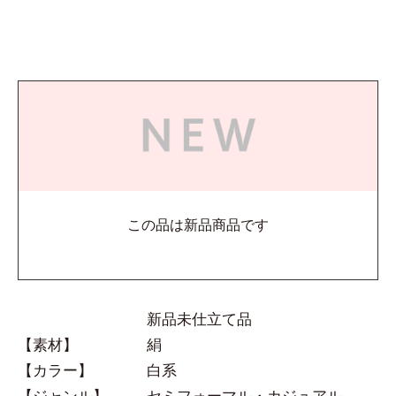
この品は新品商品です
新品未仕立て品
【素材】
絹
【カラー】
白系