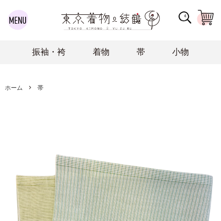
振袖・袴
着物
帯
小物
ホーム
帯