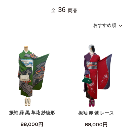
36
全
商品
振袖 緑 黒 草花 紗綾形
振袖 赤 紫 レース
88,000円
88,000円