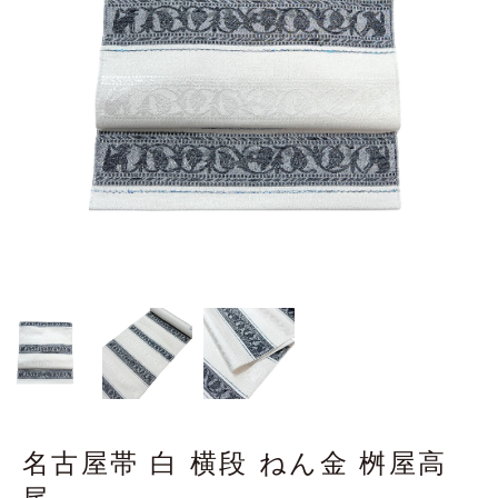
名古屋帯 白 横段 ねん金 桝屋高