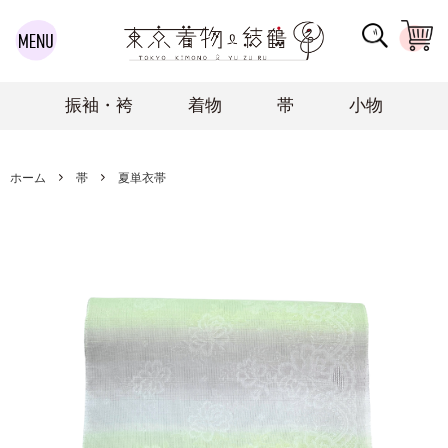
振袖・袴
着物
帯
小物
ホーム
帯
夏単衣帯