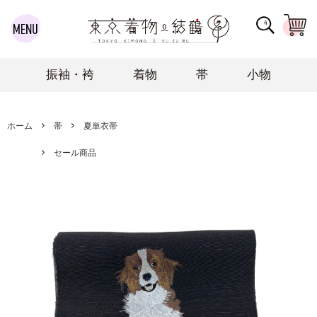
振袖・袴
着物
帯
小物
ホーム
帯
夏単衣帯
セール商品