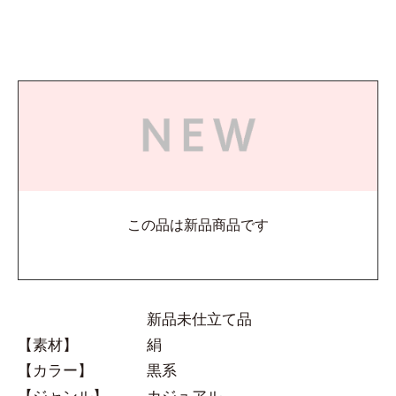
この品は新品商品です
新品未仕立て品
【素材】
絹
【カラー】
黒系