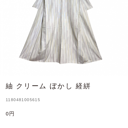
紬 クリーム ぼかし 経絣
1180481005615
0円