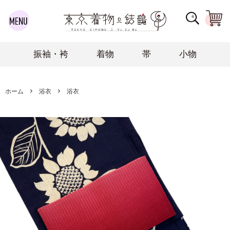
振袖・袴
着物
帯
小物
ホーム
浴衣
浴衣