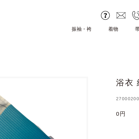
振袖・袴
着物
浴衣 
2700020
0円