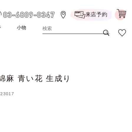
来店予約
帯
小物
綿麻 青い花 生成り
023017