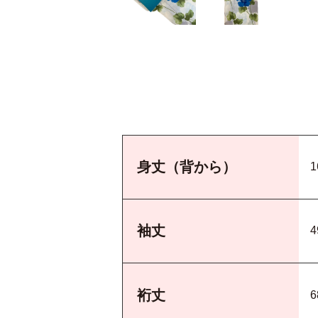
身丈（背から）
袖丈
4
裄丈
6