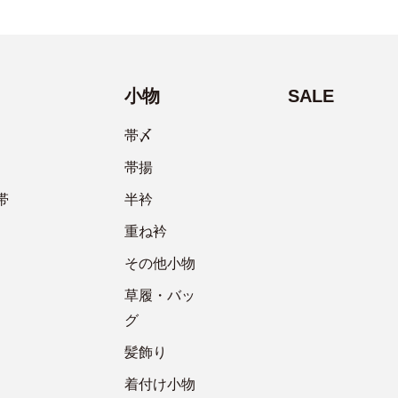
小物
SALE
帯〆
帯揚
帯
半衿
重ね衿
その他小物
草履・バッ
グ
髪飾り
着付け小物