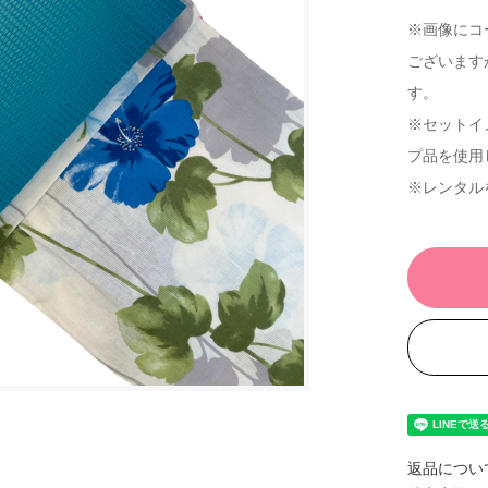
※画像にコ
ございます
す。
※セットイ
プ品を使用
※レンタル
返品につい