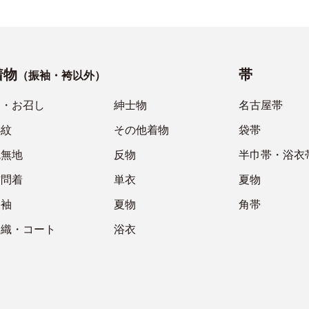
着物
帯
（振袖・袴以外）
紬・お召し
紳士物
名古屋帯
小紋
その他着物
袋帯
色無地
反物
半巾帯・浴衣
訪問着
単衣
夏物
留袖
夏物
角帯
羽織・コート
浴衣