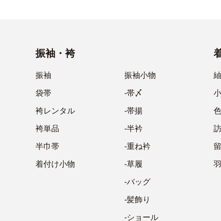
振袖・袴
振袖
振袖小物
袋帯
-帯〆
袴レンタル
-帯揚
袴単品
-半衿
半巾帯
-重ね衿
着付け小物
-草履
-バッグ
-髪飾り
-ショール