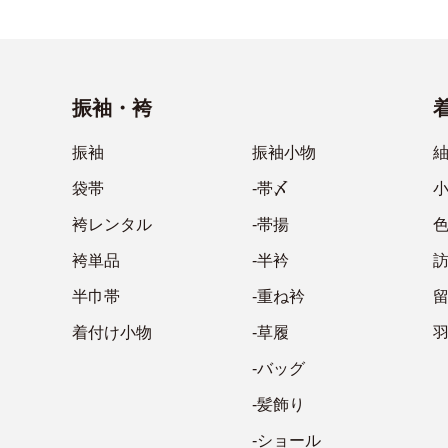
振袖・袴
振袖
振袖小物
袋帯
-帯〆
袴レンタル
-帯揚
袴単品
-半衿
半巾帯
-重ね衿
着付け小物
-草履
-バッグ
-髪飾り
-ショール