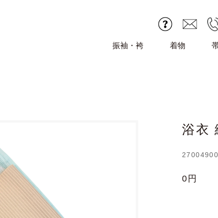
振袖・袴
着物
浴衣
2700490
0円