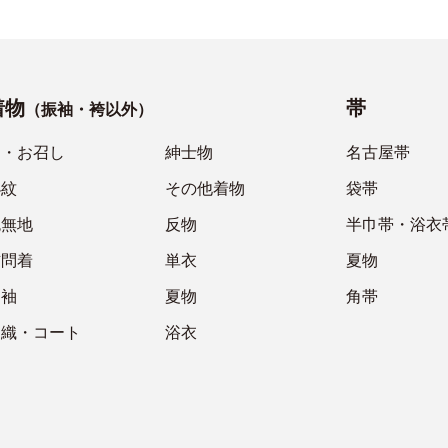
着物
帯
（振袖・袴以外）
紬・お召し
紳士物
名古屋帯
小紋
その他着物
袋帯
色無地
反物
半巾帯・浴衣
訪問着
単衣
夏物
留袖
夏物
角帯
羽織・コート
浴衣