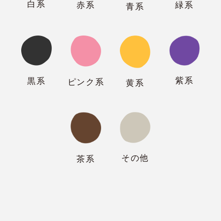
白系
緑系
赤系
青系
紫系
黒系
ピンク系
黄系
その他
茶系