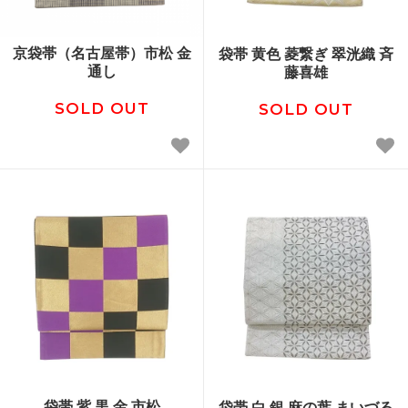
京袋帯（名古屋帯）市松 金
袋帯 黄色 菱繋ぎ 翠洸織 斉
通し
藤喜雄
SOLD OUT
SOLD OUT
袋帯 紫 黒 金 市松
袋帯 白 銀 麻の葉 まいづる