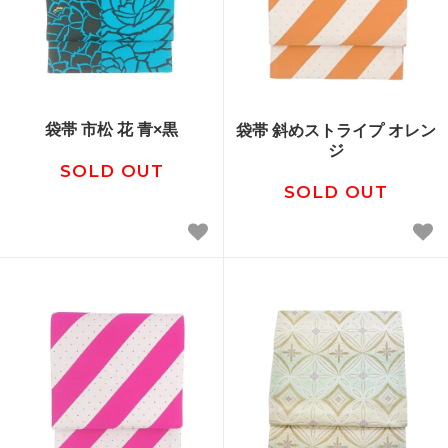
袋帯 市松 花 青×黒
袋帯 斜めストライプ オレン
ジ
SOLD OUT
SOLD OUT