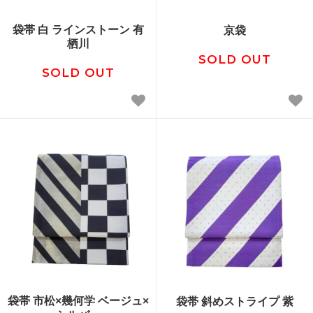
袋帯 白 ラインストーン 有
京袋
栖川
SOLD OUT
SOLD OUT
袋帯 市松×幾何学 ベージュ×
袋帯 斜めストライプ 紫