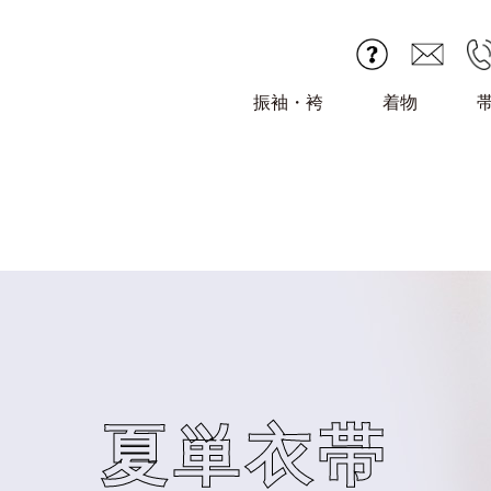
振袖・袴
着物
夏単衣帯