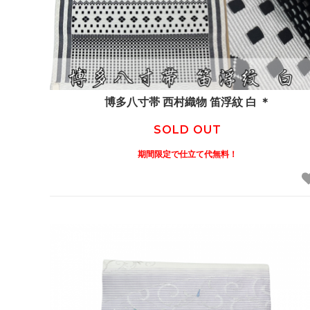
博多八寸帯 西村織物 笛浮紋 白 ＊
SOLD OUT
期間限定で仕立て代無料！