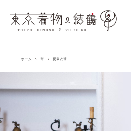
ホーム
帯
夏単衣帯