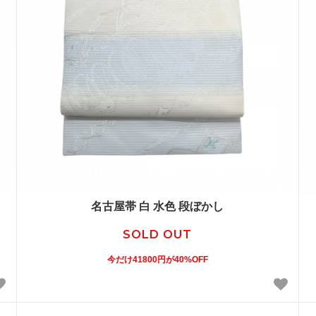
名古屋帯 白 水色 段ぼかし
SOLD OUT
今だけ41800円が40%OFF