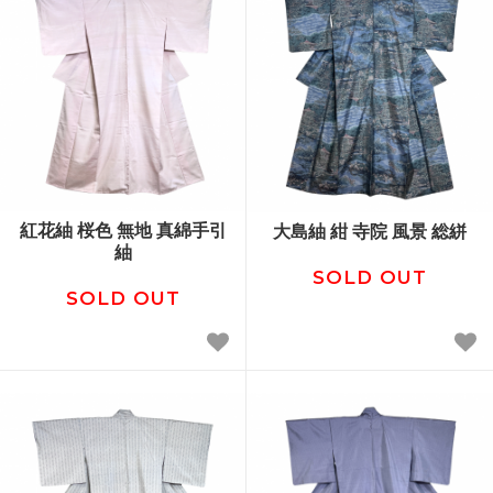
紅花紬 桜色 無地 真綿手引
大島紬 紺 寺院 風景 総絣
紬
SOLD OUT
SOLD OUT