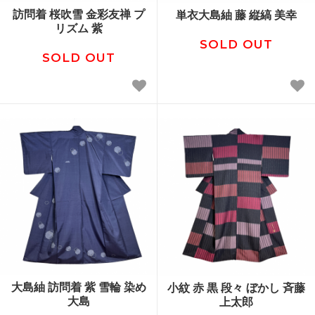
訪問着 桜吹雪 金彩友禅 プ
単衣大島紬 藤 縦縞 美幸
リズム 紫
SOLD OUT
SOLD OUT
大島紬 訪問着 紫 雪輪 染め
小紋 赤 黒 段々 ぼかし 斉藤
大島
上太郎