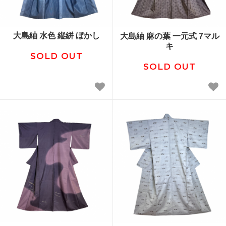
大島紬 水色 縦絣 ぼかし
大島紬 麻の葉 一元式 7マル
キ
SOLD OUT
SOLD OUT