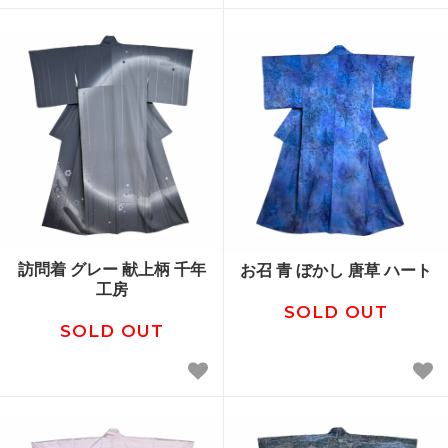
訪問着 グレー 献上柄 千年
お召 青 ぼかし 唐草 ハート
工房
SOLD OUT
SOLD OUT