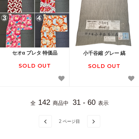
セオα プレタ 特価品
小千谷縮 グレー 縞
SOLD OUT
SOLD OUT
142
31 - 60
全
商品中
表示
2
ページ目