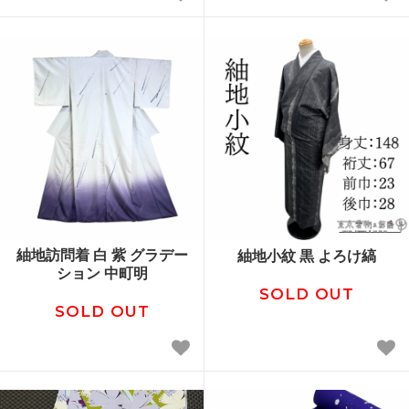
紬地訪問着 白 紫 グラデー
紬地小紋 黒 よろけ縞
ション 中町明
SOLD OUT
SOLD OUT