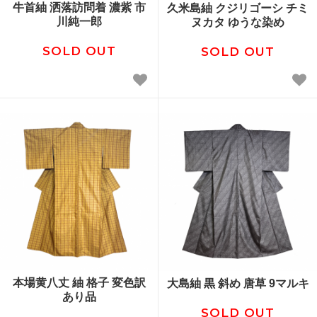
牛首紬 洒落訪問着 濃紫 市
久米島紬 クジリゴーシ チミ
川純一郎
ヌカタ ゆうな染め
SOLD OUT
SOLD OUT
本場黄八丈 紬 格子 変色訳
大島紬 黒 斜め 唐草 9マルキ
あり品
SOLD OUT