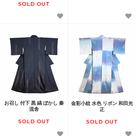
SOLD OUT
お召し 付下 黒 縞 ぼかし 秦
金彩小紋 水色 リボン 和田光
流舎
正
SOLD OUT
SOLD OUT