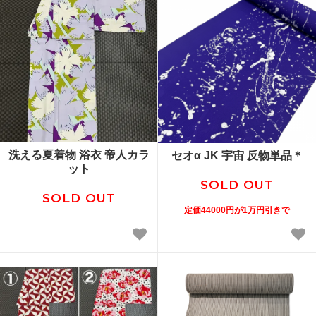
洗える夏着物 浴衣 帝人カラ
セオα JK 宇宙 反物単品＊
ット
SOLD OUT
SOLD OUT
定価44000円が1万円引きで